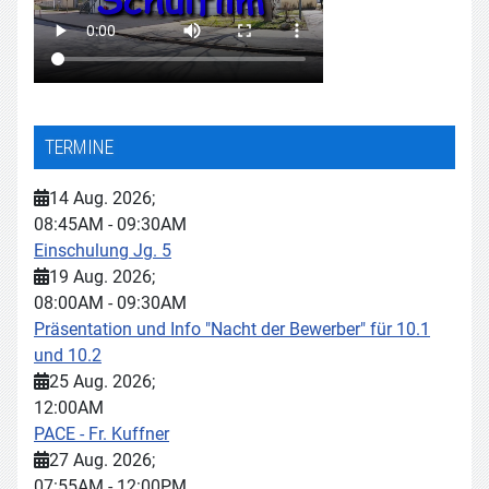
TERMINE
14 Aug. 2026
;
08:45AM
-
09:30AM
Einschulung Jg. 5
19 Aug. 2026
;
08:00AM
-
09:30AM
Präsentation und Info "Nacht der Bewerber" für 10.1
und 10.2
25 Aug. 2026
;
12:00AM
PACE - Fr. Kuffner
27 Aug. 2026
;
07:55AM
-
12:00PM