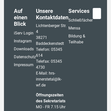
Auf
Unsere
Services
Suchen
einen
Kontaktdaten
Schließfächer
Blick
Lichtenberger Str.
Mensa
4
iServ Login
Bildung &
38271
Instagram
Teilhabe
Baddeckenstedt
Downloads
Telefon: 05345
614
Datenschutz
Telefax: 05345
Impressum
4730
E-Mail:
hrs-
innerstetal@lk-
wf.de
Öffnungszeiten
des Sekretariats
MO - FR 7.15 Uhr