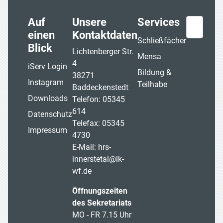
Auf
Unsere
Services
Suchen
einen
Kontaktdaten
Schließfächer
Blick
Lichtenberger Str.
Mensa
4
iServ Login
Bildung &
38271
Instagram
Teilhabe
Baddeckenstedt
Downloads
Telefon: 05345
614
Datenschutz
Telefax: 05345
Impressum
4730
E-Mail:
hrs-
innerstetal@lk-
wf.de
Öffnungszeiten
des Sekretariats
MO - FR 7.15 Uhr